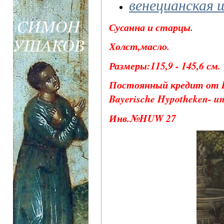
венецианская 
Сусанна и старцы.
Холст,масло.
Размеры:115,9 - 145,6 см.
Постоянный кредит от Hy
Bayerische Hypotheken- u
Инв.№HUW 27