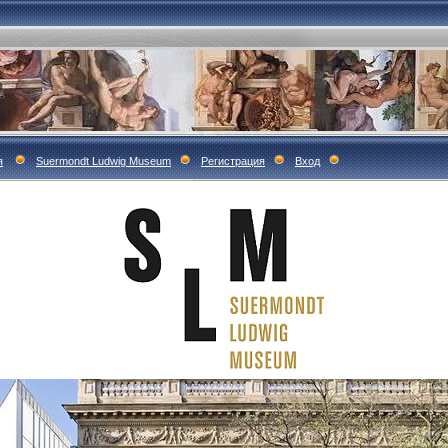
я
Suermondt Ludwig Museum
Регистрация
Вход