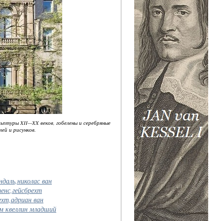
ьптуры XII—XX веков, гобелены и серебряные
ей и рисунков.
ндаль,николас ван
енс,гейсбрехт
ехт,адриан ван
м квеллин младший