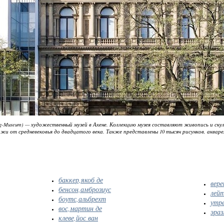
g-Museum) — художественный музей в Ахене. Коллекцию музея составляют живопись и скул
ажи от средневековья до двадцатого века. Также представлены 10 тысяч рисунков, акварел
баккер,якоб де
вере
бенсон,амброзиус
лейт
боутс,альбрехт
утр
вос,мартин де
эраз
клеве,йос ван