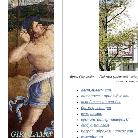
Музей Сюрмонда — Людвига (Suermondt-Ludwi
изделия, витр
алст,виллем ван
антониссен,арнольдус ван
аст,балтазар ван дер
брамер,леонарт
вейк,томас
вроманс,питер питерс.III
дюбуа,гюиллам
калрат,абрахам питерс ван
куленбир,ян