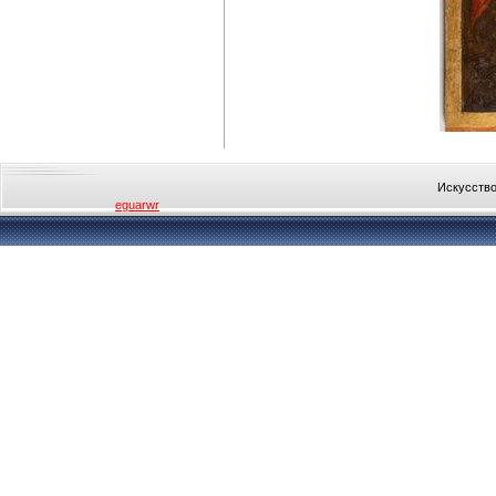
Искусство
eguarwr