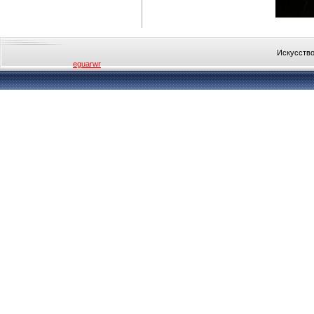
Искусство
eguarwr