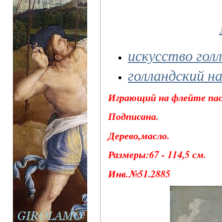
искусство гол
голландский 
Играющий на флейте пас
Подписана.
Дерево,масло.
Размеры:67 - 114,5 см.
Инв.№51.2885