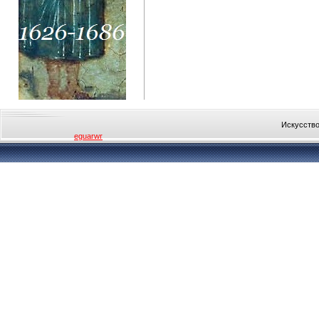
Искусство
eguarwr