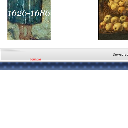
Искусство
eguarwr