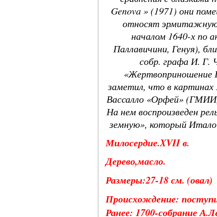
Genova » (1971) они пом
относят эрмитажную 
началом 1640-х по 
Паллавичини, Генуя), б
собр. графа И. Г.
«Жертвоприношение Па
заметил, что в картинах
Вассалло «Орфей» (ГМИИ,
На нем воспроизведен ре
земную», который Итало Ф
Милосердие.XVII в.
Дерево,масло.
Размеры:27-18 см. (овал)
Происхождение: поступил
Ранее: 1700-собрание А.Л