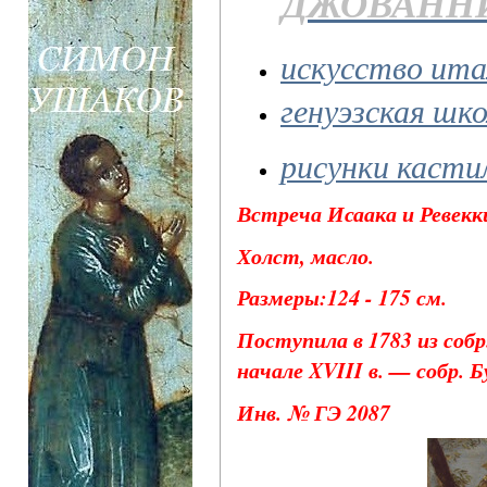
ДЖОВАННИ
искусство ита
генуэзская шк
рисунки касти
Встреча Исаака и Ревекк
Холст, масло.
Размеры:124 - 175 см.
Поступила в 1783 из собр
начале XVIII в. — собр. Б
Инв. № ГЭ 2087