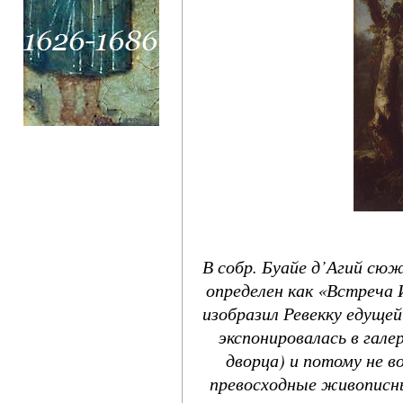
В собр. Буайе д’Агий сю
определен как «Встреча 
изобразил Ревекку едущей
экспонировалась в гал
дворца) и потому не в
превосходные живописны