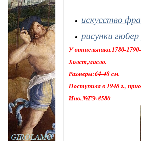
искусство фр
рисунки гюбер
У отшельника.1780-1790-
Холст,масло.
Размеры:64-48 см.
Поступила в 1948 г., при
Инв.№ГЭ-8580