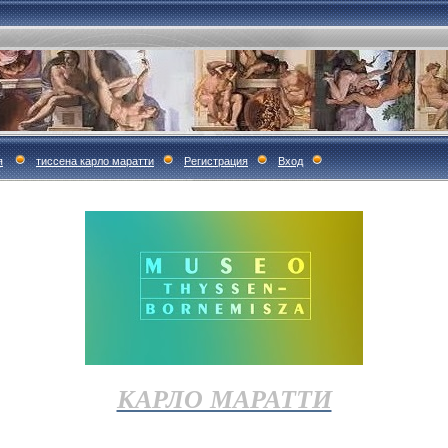
я
тиссена карло маратти
Регистрация
Вход
КАРЛО МАРАТТИ