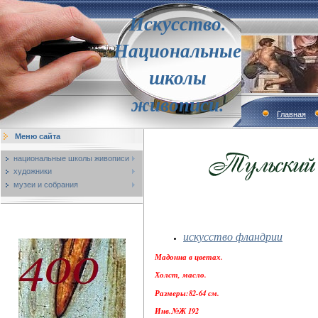
Искусство.
Национальные
школы
живописи.
Главная
Меню сайта
национальные школы живописи
художники
музеи и собрания
искусство фландрии
Мадонна в цветах.
Холст, масло.
Размеры:82-64 см.
Инв.№Ж 192