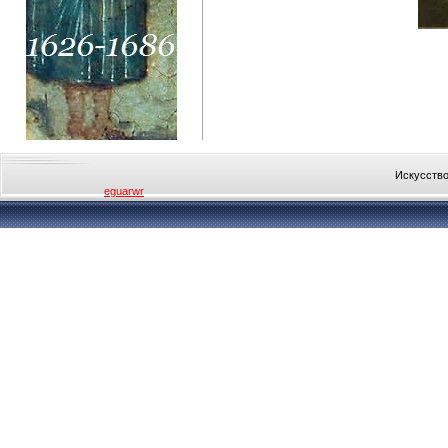
Искусство
eguarwr