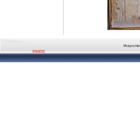
Искусство
eguarwr