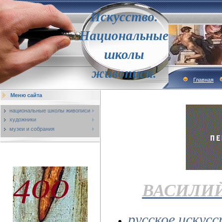
Искусство.
Национальные
школы
живописи.
Главная
Меню сайта
национальные школы живописи
художники
музеи и собрания
ВАСИЛИ
русское искус