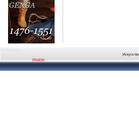
Искусство
eguarwr