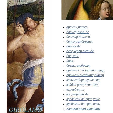
артсен,питер
баккер,якоб де
бекелар,иоахим
бенсон,амброзиус
бир,ян де
блес,херри мет де
бол,ханс
босх
боутс,альбрехт
брейгель старший,питер
брейгель младший,питер
валькенборх,лукас ван
вейден,рогир ван дер
вермейен,ян
вос,мартин де
вредеман де врис,ханс
вредеман де врис,поль
гертген тот синт янс