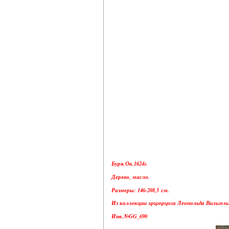
Буря.Ок.1624г.
Дерево, масло.
Размеры: 146-208,5 см.
Из коллекции эрцгерцога Леопольда Вильгель
Инв.№GG_690