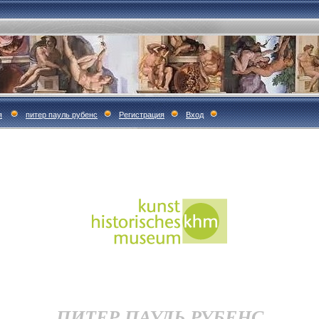
я
питер пауль рубенс
Регистрация
Вход
ПИТЕР ПАУЛЬ РУБЕНС