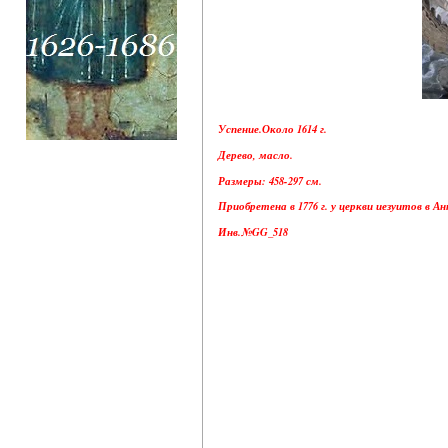
Успение.Около 1614 г.
Дерево, масло.
Размеры: 458-297 см.
Приобретена в 1776 г. у церкви иезуитов в А
Инв.№GG_518