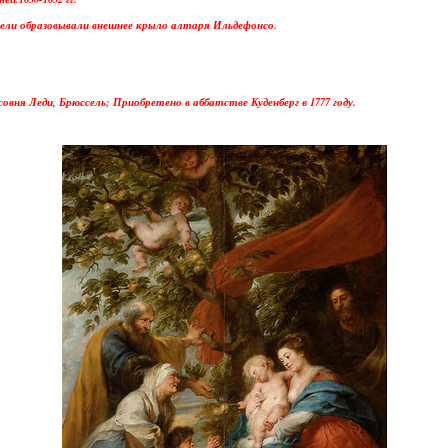
нели образовывали внешнее крыло алтаря Ильдефонсо.
овня Леди, Брюссель; Приобретено в аббатстве Куденберг в 1777 году.