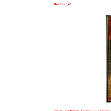
Инв.№GG_678
Алтарь Ильдефонсо: Святой Семья под яблоне