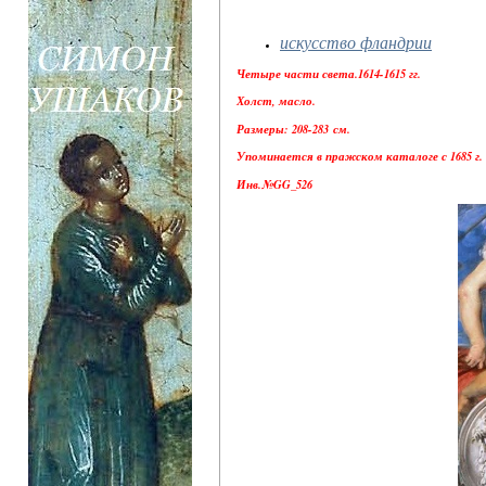
искусство фландрии
Четыре части света.1614-1615 гг.
Холст, масло.
Размеры: 208-283 см.
Упоминается в пражском каталоге с 1685 г.
Инв.№GG_526