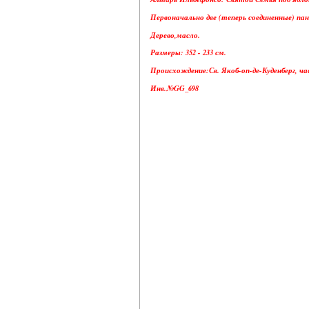
Первоначально две (теперь соединенные) па
Дерево,масло.
Размеры: 352 - 233 см.
Происхождение:Св. Якоб-оп-де-Куденберг, час
Инв.№GG_698