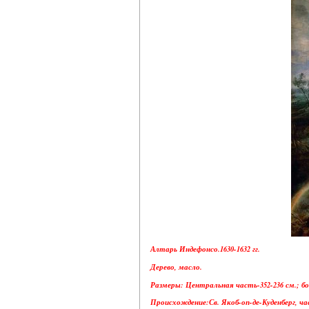
Алтарь Индефонсо.1630-1632 гг.
Дерево, масло.
Размеры: Центральная часть-352-236 см.; бо
Происхождение:Св. Якоб-оп-де-Куденберг, час