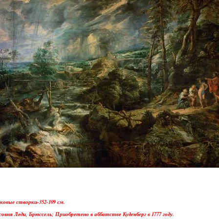
ковые створки-352-109 см.
овня Леди, Брюссель; Приобретено в аббатстве Куденберг в 1777 году.