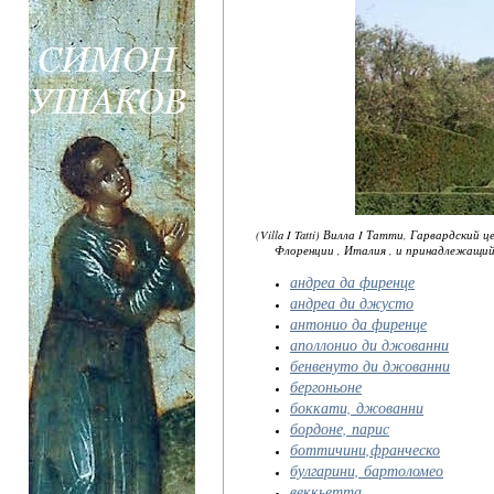
(Villa I Tatti) Вилла I Татти, Гарвардски
Флоренции , Италия , и принадлежащий
андреа да фиренце
андреа ди джусто
антонио да фиренце
аполлонио ди джованни
бенвенуто ди джованни
бергоньоне
боккати, джованни
бордоне, парис
боттичини,франческо
булгарини, бартоломео
веккьетта