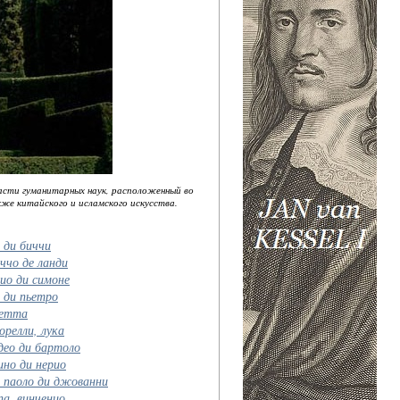
бласти гуманитарных наук, расположенный во
же китайского и исламского искусства.
 ди биччи
ччо де ланди
ио ди симоне
 ди пьетро
сетта
орелли, лука
део ди бартоло
ино ди нерио
 паоло ди джованни
а, винченцо