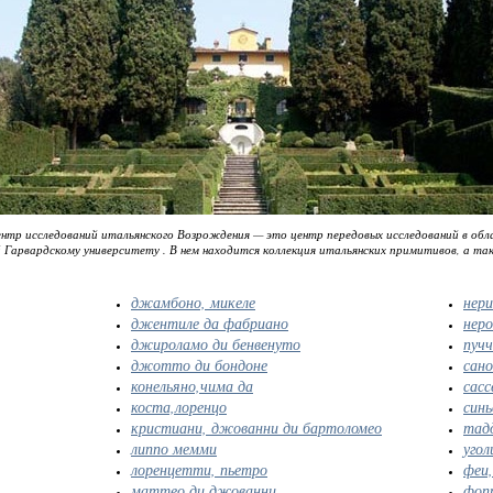
й центр исследований итальянского Возрождения — это центр передовых исследований в о
 Гарвардскому университету . В нем находится коллекция итальянских примитивов, а так
джамбоно, микеле
нери
джентиле да фабриано
неро
джироламо ди бенвенуто
пучч
джотто ди бондоне
сано
конельяно,чима да
сас
коста,лоренцо
синь
кристиани, джованни ди бартоломео
тад
липпо мемми
угол
лоренцетти, пьетро
феи,
маттео ди джованни
фопп