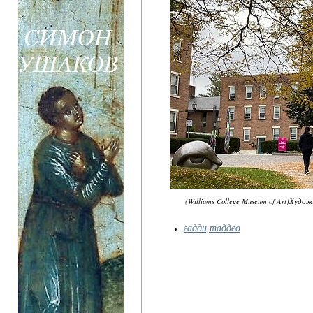
(Williams College Museum of Art)Худ
гадди,таддео