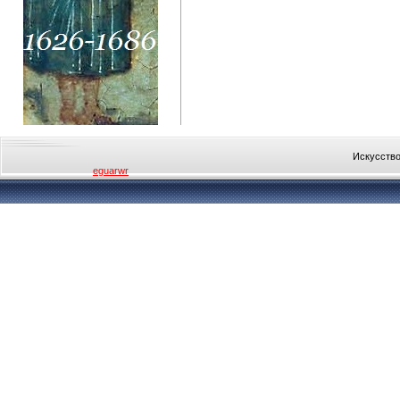
Искусство
eguarwr